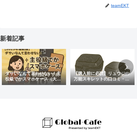
teamEKT
新着記事
ダサいなんて言わせない！主
【購入前に必読】リュウジの
役級でかスマホケース（大き
万能スキレットの口コミ・評
めの）最強おすすめ10選
判まとめ｜後悔しないための
注意点も紹介