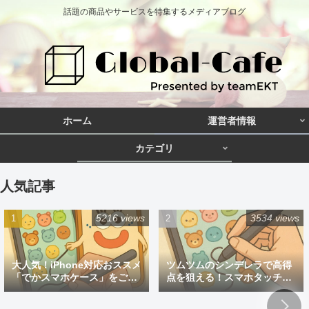
話題の商品やサービスを特集するメディアブログ
ホーム
運営者情報
カテゴリ
人気記事
5216 views
3534 views
大人気！iPhone対応おススメ
ツムツムのシンデレラで高得
「でかスマホケース」をご紹
点を狙える！スマホタッチペ
介
ン