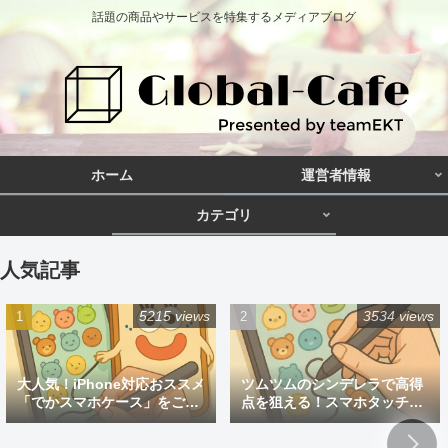
話題の商品やサービスを特集するメディアブログ
ホーム
運営者情報
カテゴリ
人気記事
5215 views
3534 views
大人気！iPhone対応おススメ
ツムツムのシンデレラで高得
「でかスマホケース」をご紹
点を狙える！スマホタッチペ
介
ン