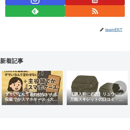
teamEKT
新着記事
ダサいなんて言わせない！主
【購入前に必読】リュウジの
役級でかスマホケース（大き
万能スキレットの口コミ・評
めの）最強おすすめ10選
判まとめ｜後悔しないための
注意点も紹介