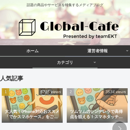
話題の商品やサービスを特集するメディアブログ
ホーム
運営者情報
カテゴリ
人気記事
5215 views
3534 views
大人気！iPhone対応おススメ
ツムツムのシンデレラで高得
「でかスマホケース」をご紹
点を狙える！スマホタッチペ
介
ン