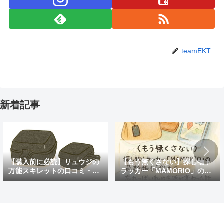
teamEKT
新着記事
【購入前に必読】リュウジの
【もう無くさない】探し物ト
万能スキレットの口コミ・評
ラッカー「MAMORIO」の最
判まとめ｜後悔しないための
新版を試したら、忘れっぽい
注意点も紹介
私の生活が変わった話