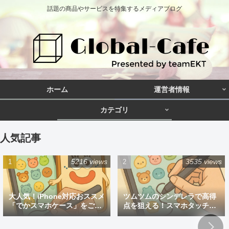
話題の商品やサービスを特集するメディアブログ
ホーム
運営者情報
カテゴリ
人気記事
5216 views
3535 views
大人気！iPhone対応おススメ
ツムツムのシンデレラで高得
「でかスマホケース」をご紹
点を狙える！スマホタッチペ
介
ン