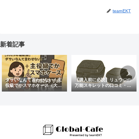
teamEKT
新着記事
ダサいなんて言わせない！主
【購入前に必読】リュウジの
役級でかスマホケース（大き
万能スキレットの口コミ・評
めの）最強おすすめ10選
判まとめ｜後悔しないための
注意点も紹介