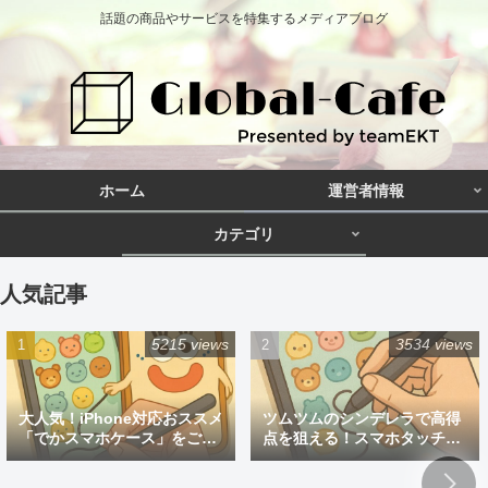
話題の商品やサービスを特集するメディアブログ
ホーム
運営者情報
カテゴリ
人気記事
5215 views
3534 views
大人気！iPhone対応おススメ
ツムツムのシンデレラで高得
「でかスマホケース」をご紹
点を狙える！スマホタッチペ
介
ン