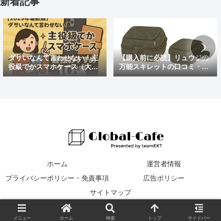
新着記事
ダサいなんて言わせない！主
【購入前に必読】リュウジの
役級でかスマホケース（大き
万能スキレットの口コミ・評
めの）最強おすすめ10選
判まとめ｜後悔しないための
注意点も紹介
ホーム
運営者情報
プライバシーポリシー・免責事項
広告ポリシー
サイトマップ
© 2016 Global Cafe.
メニュー
ホーム
検索
トップ
サイドバー