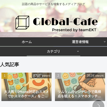
話題の商品やサービスを特集するメディアブログ
ホーム
運営者情報
カテゴリ
人気記事
5215 views
3534 views
大人気！iPhone対応おススメ
ツムツムのシンデレラで高得
「でかスマホケース」をご紹
点を狙える！スマホタッチペ
介
ン