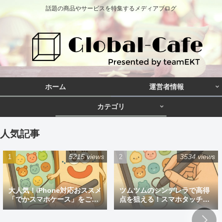
話題の商品やサービスを特集するメディアブログ
ホーム
運営者情報
カテゴリ
人気記事
5215 views
3534 views
大人気！iPhone対応おススメ
ツムツムのシンデレラで高得
「でかスマホケース」をご紹
点を狙える！スマホタッチペ
介
ン