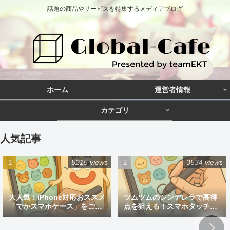
話題の商品やサービスを特集するメディアブログ
ホーム
運営者情報
カテゴリ
人気記事
5215 views
3534 views
大人気！iPhone対応おススメ
ツムツムのシンデレラで高得
「でかスマホケース」をご紹
点を狙える！スマホタッチペ
介
ン