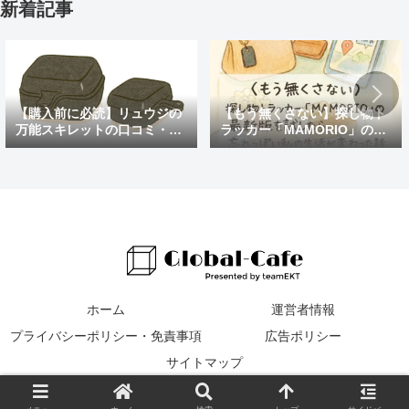
新着記事
【購入前に必読】リュウジの
【もう無くさない】探し物ト
万能スキレットの口コミ・評
ラッカー「MAMORIO」の最
判まとめ｜後悔しないための
新版を試したら、忘れっぽい
注意点も紹介
私の生活が変わった話
ホーム
運営者情報
プライバシーポリシー・免責事項
広告ポリシー
サイトマップ
© 2016 Global Cafe.