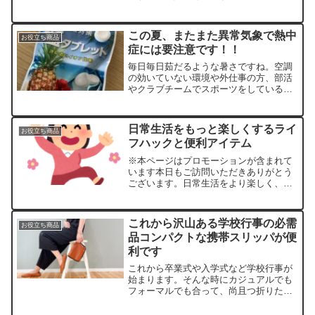
が必要になりますよねー！私も今年は年
賀状用と普段でも使えるようなプリンタ
を探してみたところちょうどいいのがあ
この夏、またまた異常気象で熱中
お役立ち商品
ったので、こちらのプリン...
症には要注意です！！
毎日毎日茹だるような暑さですね。空調
の効いていない環境や外仕事の方、部活
やクラブチームでスポーツをしているお
子様をお持ちの方は熱中症の心配が絶え
ないと思います。企業や学校などが熱中
症対策や注意をしてくれてはいると思い
日常生活をもっと楽しくするライ
お役立ち商品
ますが、自分たちでもでき...
フハックと便利アイテム
※本ページはプロモーションが含まれて
います本日もご訪問いただきありがとう
ございます。日常生活をより楽しく、快
適にするためのライフハックや便利アイ
テムを紹介します。皆さんのライフハッ
クをもっと便利にしてみませんか？？1.
これから沢山ある学校行事の必需
お役立ち商品
料理を楽しくするライ...
品コンパクトな携帯スリッパが便
利です
これから卒業式や入学式など学校行事が
始まります。そんな時にカジュアルでも
フォーマルでも合って、尚且つ折りたた
めてコンパクトにバッグに入れられる携
帯スリッパをご紹介します！私も以前購