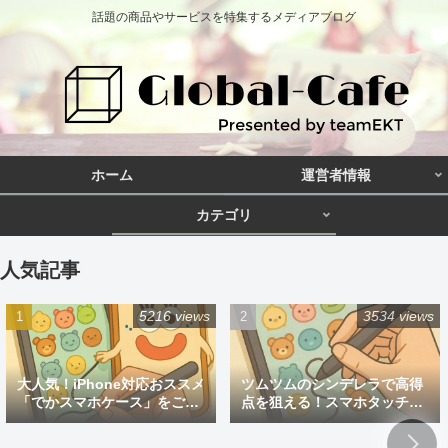
話題の商品やサービスを特集するメディアブログ
ホーム
運営者情報
カテゴリ
人気記事
5216 views
3534 views
大人気！iPhone対応おススメ
ツムツムのシンデレラで高得
「でかスマホケース」をご紹
点を狙える！スマホタッチペ
介
ン