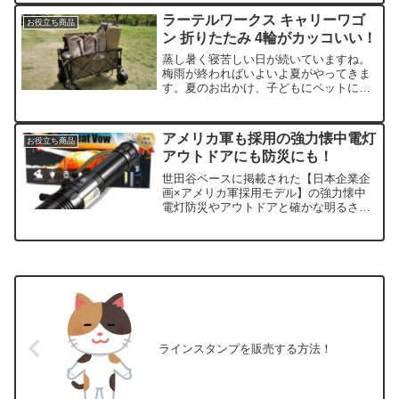
入したものが履きすぎてボロボロだった
ラーテルワークス キャリーワゴ
お役立ち商品
ので、先日購入したばかり...
ン 折りたたみ 4輪がカッコいい！
蒸し暑く寝苦しい日が続いていますね。
梅雨が終わればいよいよ夏がやってきま
す。夏のお出かけ、子どもにペットにキ
ャンプのセットなど持ち運びに便利なの
がこれ！！ラーテルワークス キャリーワ
ゴン 折りたたみ 4輪 これは使い勝手が良
アメリカ軍も採用の強力懐中電灯
お役立ち商品
いですね！！何よ...
アウトドアにも防災にも！
世田谷ベースに掲載された【日本企業企
画×アメリカ軍採用モデル】の強力懐中
電灯防災やアウトドアと確かな明るさが
安心です。明るさはなんと車のヘッドラ
イトの３倍以上！ 最近またあちこちで地
震が発生しています。そんな時に一番困
るのはライフラインが遮...
ラインスタンプを販売する方法！