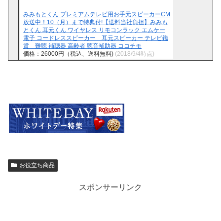
みみもとくん プレミアムテレビ用お手元スピーカーCM
放送中！10（月）まで特典付!【送料当社負担】みみも
とくん 耳元くん ワイヤレス リモコンラック エムケー
電子 コードレススピーカー 耳元スピーカー テレビ鑑
賞 難聴 補聴器 高齢者 聴音補助器 ココチモ
価格：26000円（税込、送料無料)
(2018/9/4時点)
お役立ち商品
スポンサーリンク