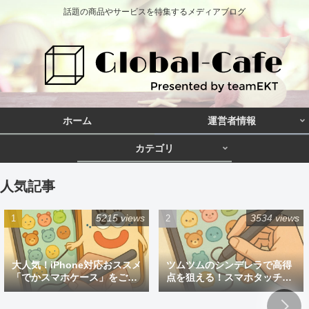
話題の商品やサービスを特集するメディアブログ
ホーム
運営者情報
カテゴリ
人気記事
5215 views
3534 views
大人気！iPhone対応おススメ
ツムツムのシンデレラで高得
「でかスマホケース」をご紹
点を狙える！スマホタッチペ
介
ン