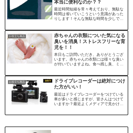
本当に便利なのか？？
最近時間短縮を常々考えており、無駄な
時間は省いていこうという意識があった
りします！そんな無駄な時間を少しでも
短縮するのに最適なのが電子レンジを活
用した補助アイテムです。最近ではかな
りの数が出ていますので、どんなものが
赤ちゃんの衣類についた気になる
お役立ち商品
本当にいいのかと悩んでし...
臭いを消臭！ストレスフリーな育
児を！！
本日もご訪問いただき、ありがとうござ
います。赤ちゃんの衣類には様々な臭い
が付いていますよね。食べ残し臭、ミル
ク臭、よだれ臭、汗臭、おむつ臭
等々。でも、赤ちゃんのためには自然な
洗濯洗剤がいい。。。そんな赤ちゃん思
ドライブレコーダーは絶対につけ
お役立ち商品
いのお母さんにオススメしたい...
た方がいい！
最近はドライブレコーダーをつけている
車が多いと感じますが、皆さんはつけて
いますか？最近よくメディアで見かける
『あおり運転』。怖いですよね〜実際に
自分の身にあんなことが起きた時に咄嗟
にどんな対応が出来るだろうと考えると
恐ろしくなることがありま...