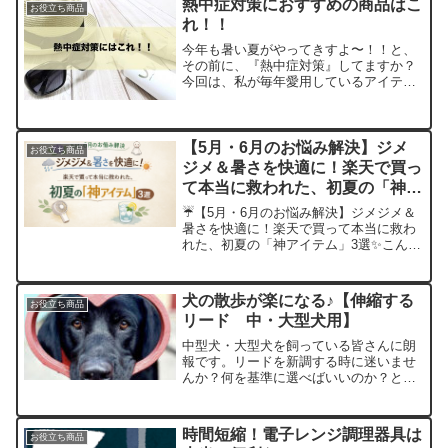
熱中症対策におすすめの商品はこ
お役立ち商品
れ！！
今年も暑い夏がやってきすよ〜！！と、
その前に、『熱中症対策』してますか？
今回は、私が毎年愛用しているアイテム
をご紹介します！桐灰 首もと氷ベル
ト 強冷却タイプ水にさっと濡らして、
付属の保冷剤をいれれば完成！保冷剤は
カチコチになるまで、時間が...
【5月・6月のお悩み解決】ジメ
お役立ち商品
ジメ＆暑さを快適に！楽天で買っ
て本当に救われた、初夏の「神ア
イテム」3選
☔️【5月・6月のお悩み解決】ジメジメ＆
暑さを快適に！楽天で買って本当に救わ
れた、初夏の「神アイテム」3選✨こんに
ちは！本日も当ブログをご訪問いただ
き、ありがとうございます。5月も下旬に
差し掛かり、日中は汗ばむような暑い日
犬の散歩が楽になる♪【伸縮する
お役立ち商品
が増えてきましたね...
リード 中・大型犬用】
中型犬・大型犬を飼っている皆さんに朗
報です。リードを新調する時に迷いませ
んか？何を基準に選べばいいのか？とか
考えますよね。我が家も大型犬の黒ラブ
を飼っていますが、大型犬を飼う大変さ
のひとつが散歩です。賢いしつけのでき
時間短縮！電子レンジ調理器具は
お役立ち商品
ているワンちゃんならいい...