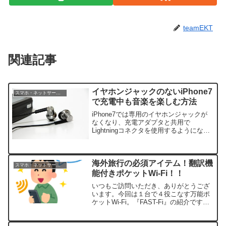
teamEKT
関連記事
イヤホンジャックのないiPhone7
スマホ・ネットサービス
で充電中も音楽を楽しむ方法
iPhone7では専用のイヤホンジャックが
なくなり、充電アダプタと共用で
Lightningコネクタを使用するようになっ
ています。当然、そのままでは充電しな
がら音楽を聴くことができなくなりまし
た。充電しながら音楽を楽しむ方法
Bluetooth...
海外旅行の必須アイテム！翻訳機
スマホ・ネットサービス
能付きポケットWi-Fi！！
いつもご訪問いただき、ありがとうござ
います。今回は１台で４役こなす万能ポ
ケットWi-Fi。『FAST-Fi』の紹介です！
Wifiとしての機能は勿論、モバイルバッ
テリーや翻訳機能、Wifi電話としても使