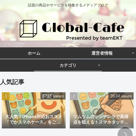
話題の商品やサービスを特集するメディアブログ
ホーム
運営者情報
カテゴリ
人気記事
5215 views
3534 views
大人気！iPhone対応おススメ
ツムツムのシンデレラで高得
「でかスマホケース」をご紹
点を狙える！スマホタッチペ
介
ン