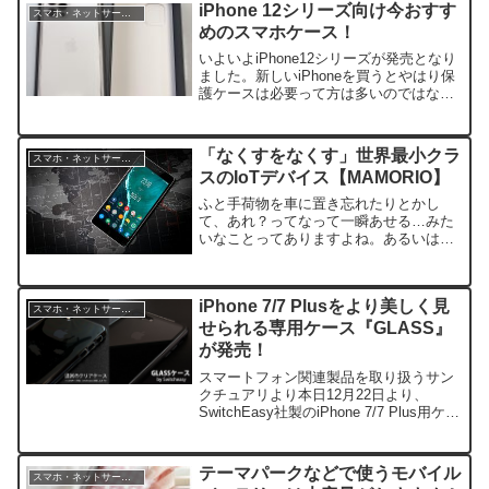
うことができます。なので、海外出張や
iPhone 12シリーズ向け今おすす
スマホ・ネットサービス
海外...
めのスマホケース！
いよいよiPhone12シリーズが発売となり
ました。新しいiPhoneを買うとやはり保
護ケースは必要って方は多いのではない
でしょうか？？私は基本的には透明系の
ケースに入れてiPhoneそのもののデザイ
ンを楽しみたいって派ですが。。皆さん
「なくすをなくす」世界最小クラ
スマホ・ネットサービス
はど...
スのIoTデバイス【MAMORIO】
ふと手荷物を車に置き忘れたりとかし
て、あれ？ってなって一瞬あせる…みた
いなことってありますよね。あるいは本
当にどこかに置き忘れたていたりとかい
う可能性も。そんな不安を解消するのが
「MAMORIO」です。【メディア掲載実
iPhone 7/7 Plusをより美しく見
績多数】なくすを、なく...
スマホ・ネットサービス
せられる専用ケース『GLASS』
が発売！
スマートフォン関連製品を取り扱うサン
クチュアリより本日12月22日より、
SwitchEasy社製のiPhone 7/7 Plus用ケー
ス『GLASS』が発売になります。こちら
のケースですが従来のケースよりもボデ
ィカラーを魅せられるよう、工夫...
テーマパークなどで使うモバイル
スマホ・ネットサービス