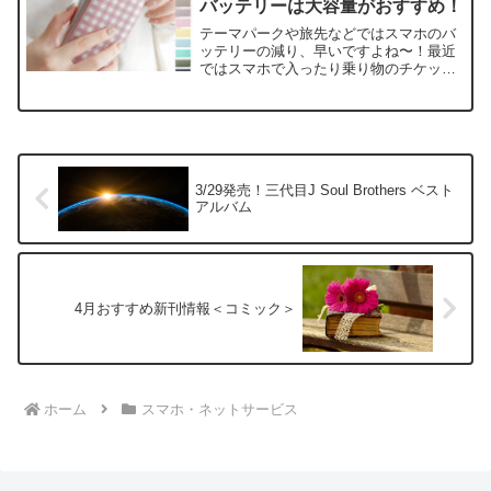
バッテリーは大容量がおすすめ！
テーマパークや旅先などではスマホのバ
ッテリーの減り、早いですよね〜！最近
ではスマホで入ったり乗り物のチケット
やパスを取ったり、写真や動画ももちろ
ん沢山撮ると思います。なので気がつい
たらバッテリーがヤバい！！これ、ある
あるですよね〜。そんな時...
3/29発売！三代目J Soul Brothers ベスト
アルバム
4月おすすめ新刊情報＜コミック＞
ホーム
スマホ・ネットサービス