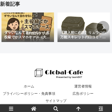
新着記事
ダサいなんて言わせない！主
【購入前に必読】リュウジの
役級でかスマホケース（大き
万能スキレットの口コミ・評
めの）最強おすすめ10選
判まとめ｜後悔しないための
注意点も紹介
ホーム
運営者情報
プライバシーポリシー・免責事項
広告ポリシー
サイトマップ
© 2016 Global Cafe.