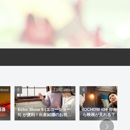
views
1340 views
925 
湿器
Echo Show 5 (エコーショー
IOCHOW iO4 仰向けで
5) が便利！出産結婚のお祝い
ら映画が見れる？！ミニ
にプレゼントもアリです！
ジェクター