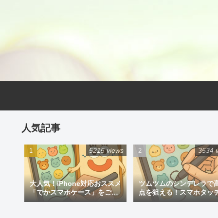
人気記事
5215 views
3534 
大人気！iPhone対応おススメ
ツムツムのシンデレラで
「でかスマホケース」をご紹
点を狙える！スマホタッ
介
ン