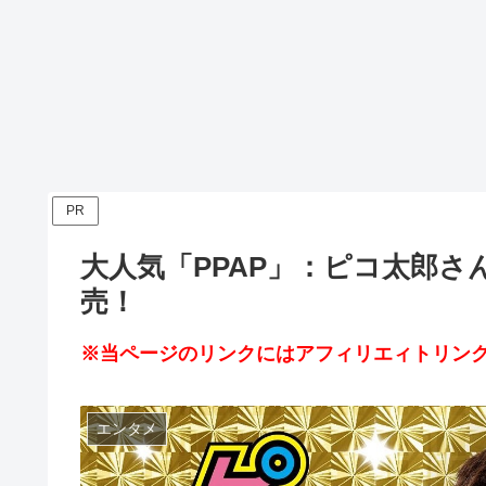
PR
大人気「PPAP」：ピコ太郎さ
売！
※当ページのリンクにはアフィリエィトリンク
エンタメ