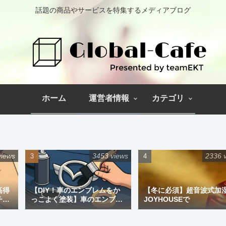
話題の商品やサービスを特集するメディアブログ
ホーム
運営者情報
カテゴリ
views
3453 views
2336 
高得
【DIY！車のエンブレムをか
【冬に必須】超音波式加
チペ
っこよく塗装】車のエンブレ
JOYHOUSEで
ム塗装｜道具と失敗しない手
順