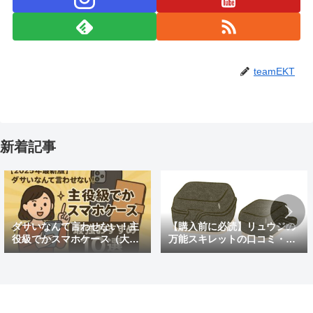
teamEKT
新着記事
ダサいなんて言わせない！主
【購入前に必読】リュウジの
役級でかスマホケース（大き
万能スキレットの口コミ・評
めの）最強おすすめ10選
判まとめ｜後悔しないための
注意点も紹介