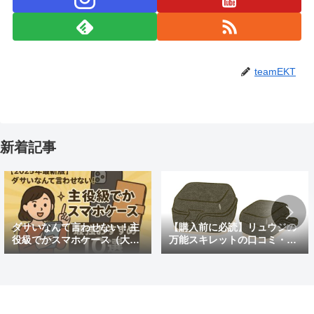
teamEKT
新着記事
ダサいなんて言わせない！主
【購入前に必読】リュウジの
役級でかスマホケース（大き
万能スキレットの口コミ・評
めの）最強おすすめ10選
判まとめ｜後悔しないための
注意点も紹介