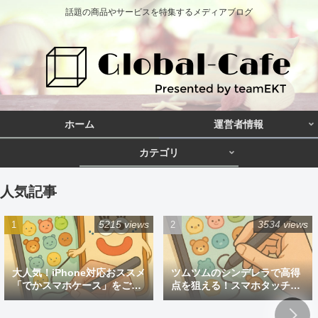
話題の商品やサービスを特集するメディアブログ
ホーム
運営者情報
カテゴリ
人気記事
5215 views
3534 views
大人気！iPhone対応おススメ
ツムツムのシンデレラで高得
「でかスマホケース」をご紹
点を狙える！スマホタッチペ
介
ン