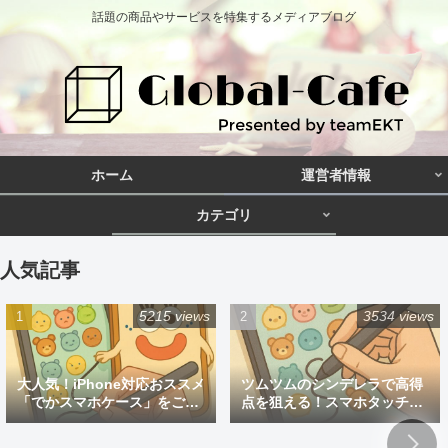
話題の商品やサービスを特集するメディアブログ
ホーム
運営者情報
カテゴリ
人気記事
5215 views
3534 views
大人気！iPhone対応おススメ
ツムツムのシンデレラで高得
「でかスマホケース」をご紹
点を狙える！スマホタッチペ
介
ン