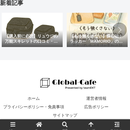
新着記事
【購入前に必読】リュウジの
【もう無くさない】探し物ト
万能スキレットの口コミ・評
ラッカー「MAMORIO」の最
判まとめ｜後悔しないための
新版を試したら、忘れっぽい
注意点も紹介
私の生活が変わった話
ホーム
運営者情報
プライバシーポリシー・免責事項
広告ポリシー
サイトマップ
© 2016 Global Cafe.