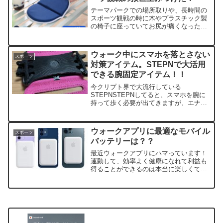
テーマパークでの場所取りや、長時間の
スポーツ観戦の時に木やプラスチック製
の椅子に座っていてお尻が痛くなった経
験はありませんか？私は先日、中学生の
息子の県総体で２日間の応援にいった際
にお尻が痛くて痛くてたまらない経験を
ウォーク中にスマホを落とさない
スポーツ
しました。そこで活躍した...
対策アイテム。STEPNで大活用
できる腕固定アイテム！！
今クリプト界で大流行している
STEPNSTEPNしてると、スマホを腕に
持って歩く必要が出てきますが、エナジ
ーが増えてくると手に持って歩くのはけ
っこうしんどくなります。スマホを手で
持って歩くのが辛いあとスマホを腕に持
ウォークアプリに最適なモバイル
スポーツ
って歩くと、ふとした瞬間に...
バッテリーは？？
最近ウォークアプリにハマっています！
運動して、効率よく健康になれて利益も
得ることができるのは本当に楽しくて、
効率も良いですよねー！そんなウォーク
アプリを使ってるといつも直面するの
が、スマホのバッテリー切れです。スマ
ホのバッテリーは結構消耗す...