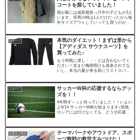
コートを探していました！
我が家には成長期真っ只中の子どもが3人
います。長男の時は1人だけだったから毎
年サイズアウトしていっても買うのが一
つだけだったけど、3人が毎年のようにサ
イズアウトしていくとアウターやベンチ
コートなどお高めのものはかなり痛
本気のダイエット！まずは形から
スポーツ
い！！中3の双子の娘た...
【アディダス サウナスーツ】を
買ってみた♪
もう時既に遅し・・・とは言わないでく
ださい！笑まだ梅雨明けも発表されてな
いし、本当の夏が来る前にラストスパー
ト！夫婦でダイエットを頑張っていま
す。そこでまずはなんでも形から入る夫
婦なので、ポテンシャルを上げる為にも
サッカーW杯の応援するならグッ
スポーツ
カッコいいサウナスーツを買...
ズを！！
4年間ず～っと待っていました！！いよい
よ6/14 サッカーW杯が始まります♪現地
ロシアには行けなくても、どうせ応援す
るならグッズが必須ですよね！！まずは
こちらユニフォームから！Amazonリン
ク↓↓サッカー 日本代表 ホームレプリカ
ユニフォ...
テーマパークやアウトドア、スポ
お役立ち商品
ーツ観戦の救世主みつけた！