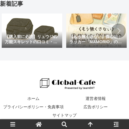
新着記事
【購入前に必読】リュウジの
【もう無くさない】探し物ト
万能スキレットの口コミ・評
ラッカー「MAMORIO」の最
判まとめ｜後悔しないための
新版を試したら、忘れっぽい
注意点も紹介
私の生活が変わった話
ホーム
運営者情報
プライバシーポリシー・免責事項
広告ポリシー
サイトマップ
© 2016 Global Cafe.