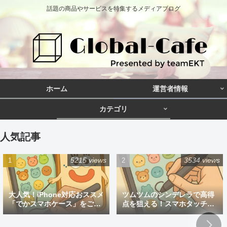
話題の商品やサービスを特集するメディアブログ
ホーム
運営者情報
カテゴリ
人気記事
5215 views
3534 views
大人気！iPhone対応おススメ
ツムツムのシンデレラで高得
「でかスマホケース」をご紹
点を狙える！スマホタッチペ
介
ン