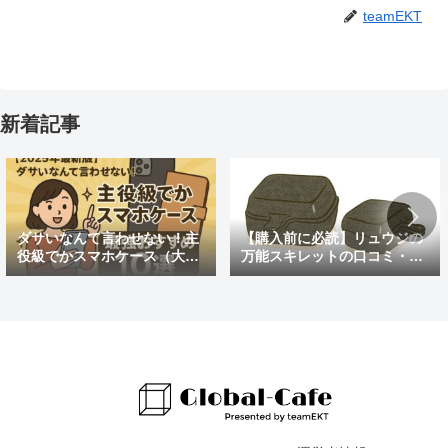
teamEKT
新着記事
ダサいなんて言わせない！主
【購入前に必読】リュウジの
役級でかスマホケース（大き
万能スキレットの口コミ・評
めの）最強おすすめ10選
判まとめ｜後悔しないための
注意点も紹介