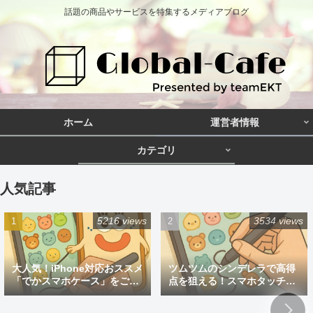
話題の商品やサービスを特集するメディアブログ
ホーム
運営者情報
カテゴリ
人気記事
5216 views
3534 views
大人気！iPhone対応おススメ
ツムツムのシンデレラで高得
「でかスマホケース」をご紹
点を狙える！スマホタッチペ
介
ン