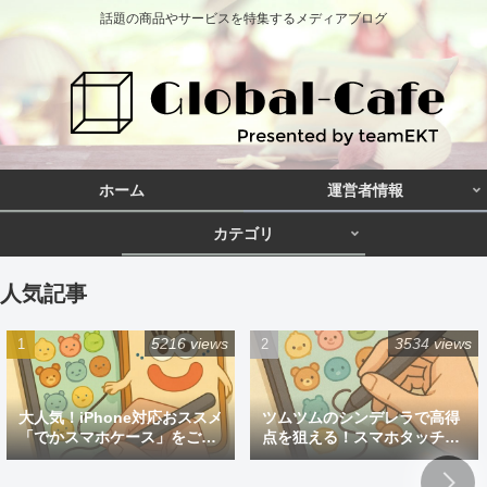
話題の商品やサービスを特集するメディアブログ
ホーム
運営者情報
カテゴリ
人気記事
5216 views
3534 views
大人気！iPhone対応おススメ
ツムツムのシンデレラで高得
「でかスマホケース」をご紹
点を狙える！スマホタッチペ
介
ン