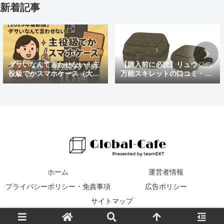
新着記事
ダサいなんて言わせない！主
【購入前に必読】リュウジの
役級でかスマホケース（大き
万能スキレットの口コミ・評
めの）最強おすすめ10選
判まとめ｜後悔しないための
注意点も紹介
ホーム
運営者情報
プライバシーポリシー・免責事項
広告ポリシー
サイトマップ
© 2016 Global Cafe.