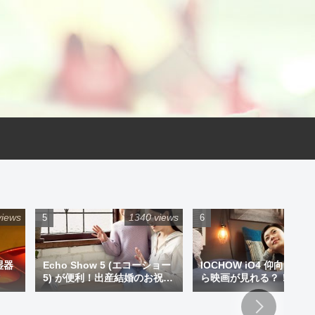
views
1340 views
925 
湿器
Echo Show 5 (エコーショー
IOCHOW iO4 仰向けで
5) が便利！出産結婚のお祝い
ら映画が見れる？！ミニ
にプレゼントもアリです！
ジェクター