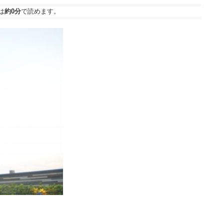
は
約0分
で読めます。