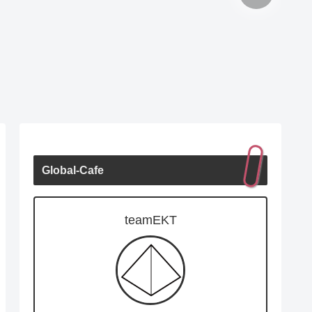
Global-Cafe
teamEKT