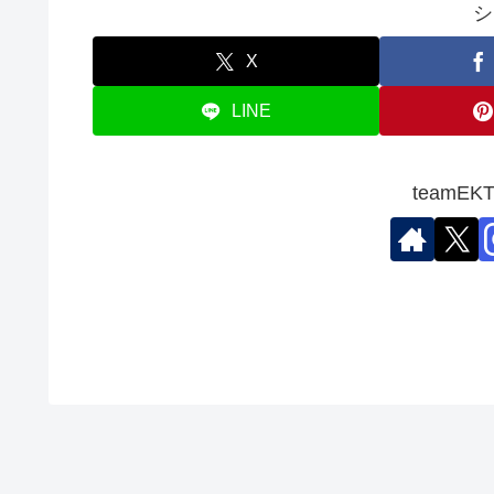
シ
X
LINE
teamE