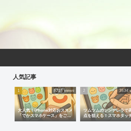
人気記事
5215 views
3534 
大人気！iPhone対応おススメ
ツムツムのシンデレラで
「でかスマホケース」をご紹
点を狙える！スマホタッ
介
ン