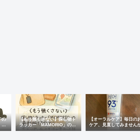
ジの
【もう無くさない】探し物ト
【オーラルケア】毎日の
・評
ラッカー「MAMORIO」の最
ケア、見直してみません
めの
新版を試したら、忘れっぽい
おすすめの市販歯磨き粉
私の生活が変わった話
国で人気の「MEDIAN」