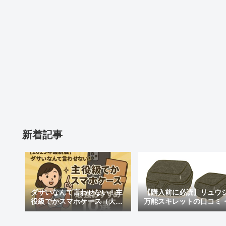
新着記事
ダサいなんて言わせない！主
【購入前に必読】リュウ
役級でかスマホケース（大き
万能スキレットの口コミ
めの）最強おすすめ10選
判まとめ｜後悔しないた
注意点も紹介