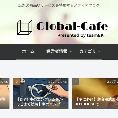
話題の商品やサービスを特集するメディアブログ
ホーム
運営者情報
カテゴリ
views
3454 views
2336 
高得
【DIY！車のエンブレムをか
【冬に必須】超音波式加
チペ
っこよく塗装】車のエンブレ
JOYHOUSEで
ム塗装｜道具と失敗しない手
順