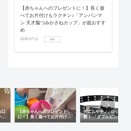
【赤ちゃんへのプレゼントに！】長く遊
べてお片付けもラクチン♪「アンパンマ
ン 天才脳つみかさねカップ」が超おすす
め
2026.07.11
雑貨
お口
【赤ちゃんへのプレゼント
デニムやチノパンに相性
か？
に！】長く遊べてお片付けも
群！ 「ダブルピンベルト
＆韓
ラクチン♪「アンパンマン 天
メリットと、長く愛せる
を使
才脳つみかさねカップ」が超
すめの一本をご紹介