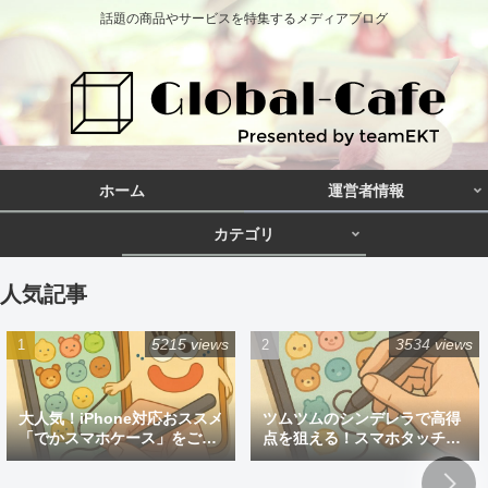
話題の商品やサービスを特集するメディアブログ
ホーム
運営者情報
カテゴリ
人気記事
5215 views
3534 views
大人気！iPhone対応おススメ
ツムツムのシンデレラで高得
「でかスマホケース」をご紹
点を狙える！スマホタッチペ
介
ン