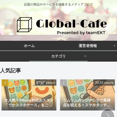
話題の商品やサービスを特集するメディアブログ
ホーム
運営者情報
カテゴリ
人気記事
5216 views
3534 views
大人気！iPhone対応おススメ
ツムツムのシンデレラで高得
「でかスマホケース」をご紹
点を狙える！スマホタッチペ
介
ン