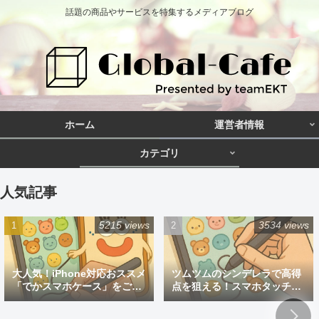
話題の商品やサービスを特集するメディアブログ
ホーム
運営者情報
カテゴリ
人気記事
5215 views
3534 views
大人気！iPhone対応おススメ
ツムツムのシンデレラで高得
「でかスマホケース」をご紹
点を狙える！スマホタッチペ
介
ン