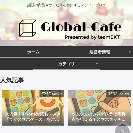
話題の商品やサービスを特集するメディアブログ
ホーム
運営者情報
カテゴリ
人気記事
5215 views
3532 views
大人気！iPhone対応おススメ
ツムツムのシンデレラで高得
「でかスマホケース」をご紹
点を狙える！スマホタッチペ
介
ン