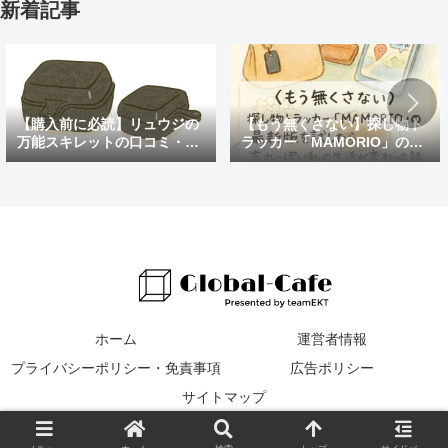
新着記事
【購入前に必読】リュウジの
【もう無くさない】探し物ト
万能スキレットの口コミ・評
ラッカー「MAMORIO」の最
判まとめ｜後悔しないための
新版を試したら、忘れっぽい
注意点も紹介
私の生活が変わった話
ホーム
運営者情報
プライバシーポリシー・免責事項
広告ポリシー
サイトマップ
© 2016 Global Cafe.