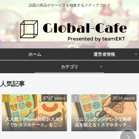
話題の商品やサービスを特集するメディアブログ
ホーム
運営者情報
カテゴリ
人気記事
5215 views
3534 views
大人気！iPhone対応おススメ
ツムツムのシンデレラで高得
「でかスマホケース」をご紹
点を狙える！スマホタッチペ
介
ン