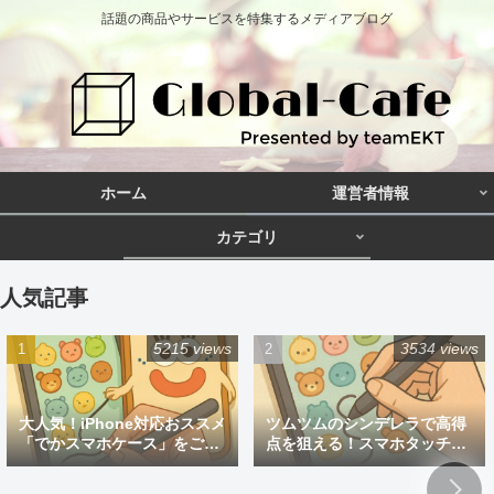
話題の商品やサービスを特集するメディアブログ
ホーム
運営者情報
カテゴリ
人気記事
5215 views
3534 views
大人気！iPhone対応おススメ
ツムツムのシンデレラで高得
「でかスマホケース」をご紹
点を狙える！スマホタッチペ
介
ン