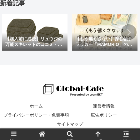
新着記事
【購入前に必読】リュウジの
【もう無くさない】探し物ト
万能スキレットの口コミ・評
ラッカー「MAMORIO」の最
判まとめ｜後悔しないための
新版を試したら、忘れっぽい
注意点も紹介
私の生活が変わった話
ホーム
運営者情報
プライバシーポリシー・免責事項
広告ポリシー
サイトマップ
© 2016 Global Cafe.