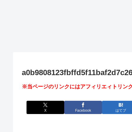
a0b9808123fbffd5f11baf2d7c2
※当ページのリンクにはアフィリエィトリンク
X
Facebook
はてブ