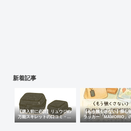
新着記事
【購入前に必読】リュウジの
【もう無くさない】探し
万能スキレットの口コミ・評
ラッカー「MAMORIO」
判まとめ｜後悔しないための
新版を試したら、忘れっ
注意点も紹介
私の生活が変わった話