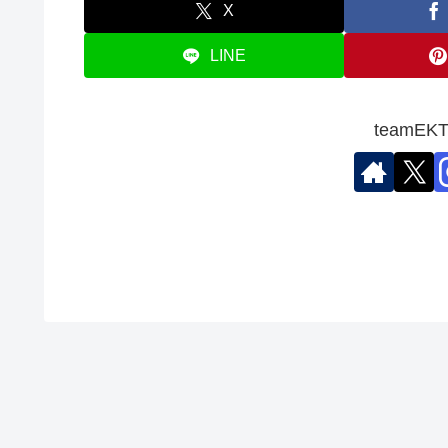
X
LINE
teamE