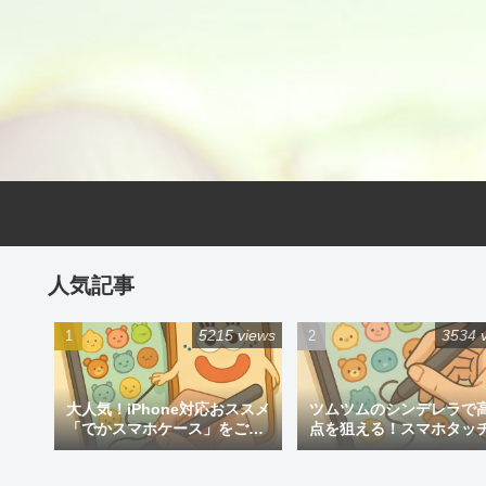
人気記事
5215 views
3534 
大人気！iPhone対応おススメ
ツムツムのシンデレラで
「でかスマホケース」をご紹
点を狙える！スマホタッ
介
ン