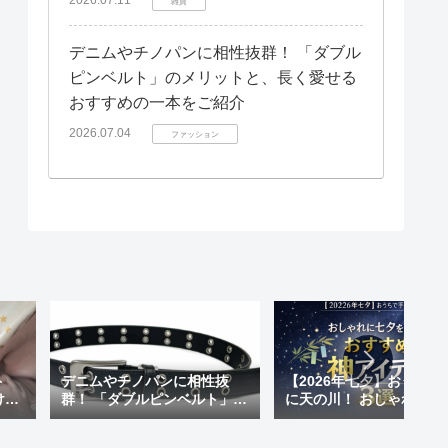
雑貨
デニムやチノパンに相性抜群！ 「ダブル
ピンベルト」のメリットと、長く愛せる
おすすめの一本をご紹介
2026.07.04
ファッション
ト
デニムやチノパンに相性抜
【2026年七夕】おうちで
けも
群！ 「ダブルピンベルト」の
に天の川！ おしゃれに七
 天
メリットと、長く愛せるおす
楽しむ「おすすめ神アイ
が超
すめの一本をご紹介
ム」3選