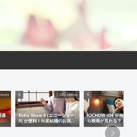
views
1340 views
925 
湿器
Echo Show 5 (エコーショー
IOCHOW iO4 仰向けで
5) が便利！出産結婚のお祝い
ら映画が見れる？！ミニ
にプレゼントもアリです！
ジェクター