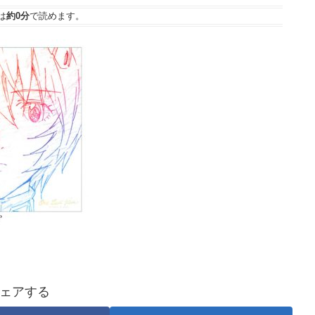
は
約0分
で読めます。
ェアする