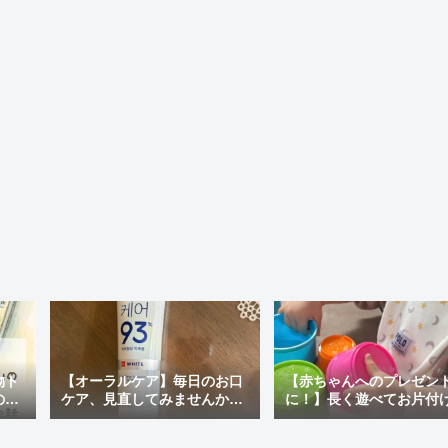
物ト
【オーラルケア】毎日のお口
【赤ちゃんへのプレゼン
の最
ケア、見直してみませんか？
に！】長く遊べてお片付
ぽい
おすすめの市販歯磨き粉＆韓
ラクチン♪「アンパンマン
国で人気の「MEDIAN」を使
才脳つみかさねカップ」