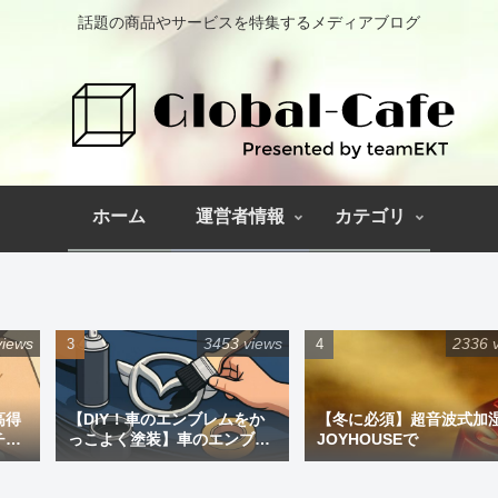
話題の商品やサービスを特集するメディアブログ
ホーム
運営者情報
カテゴリ
views
3453 views
2336 
高得
【DIY！車のエンブレムをか
【冬に必須】超音波式加
チペ
っこよく塗装】車のエンブレ
JOYHOUSEで
ム塗装｜道具と失敗しない手
順